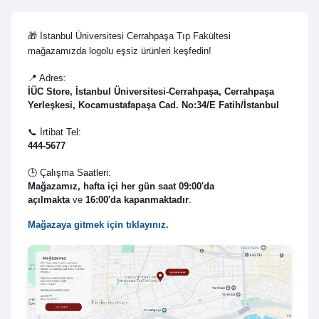
🎁 İstanbul Üniversitesi Cerrahpaşa Tıp Fakültesi
mağazamızda logolu eşsiz ürünleri keşfedin!
📍 Adres:
İÜC Store, İstanbul Üniversitesi-Cerrahpaşa, Cerrahpaşa
Yerleşkesi, Kocamustafapaşa Cad. No:34/E Fatih/İstanbul
📞 İrtibat Tel:
444-5677
🕒 Çalışma Saatleri:
Mağazamız,
hafta içi her gün saat 09:00'da
açılmakta
ve
16:
00'da kap
anmaktadır
.
Mağazaya gitmek için tıklayınız.