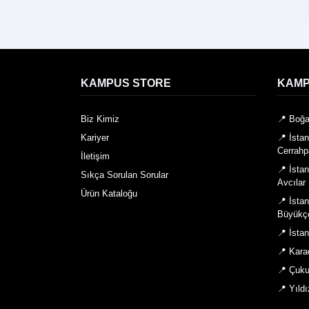
KAMPUS STORE
KAMP
Biz Kimiz
📍 Boğa
Kariyer
📍 İsta
Cerrahp
İletişim
📍 İsta
Sıkça Sorulan Sorular
Avcılar
Ürün Kataloğu
📍 İsta
Büyükç
📍 İsta
📍 Kara
📍 Çuku
📍 Yıldı