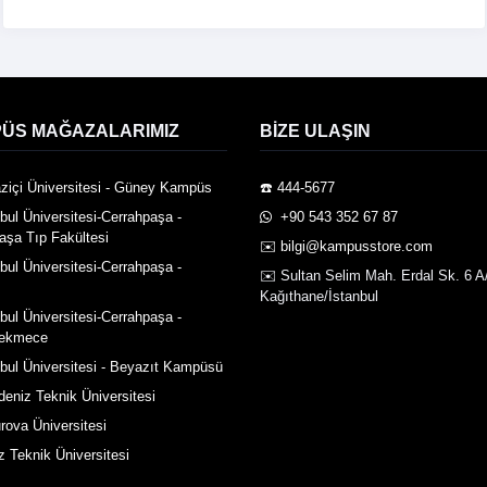
ÜS MAĞAZALARIMIZ
BIZE ULAŞIN
ziçi Üniversitesi - Güney Kampüs
☎️ 444-5677
nbul Üniversitesi-Cerrahpaşa -
️ +90 543 352 67 87
aşa Tıp Fakültesi
✉️ bilgi@kampusstore.com
nbul Üniversitesi-Cerrahpaşa -
✉️ Sultan Selim Mah. Erdal Sk. 6 A
Kağıthane/İstanbul
nbul Üniversitesi-Cerrahpaşa -
ekmece
nbul Üniversitesi - Beyazıt Kampüsü
deniz Teknik Üniversitesi
rova Üniversitesi
z Teknik Üniversitesi