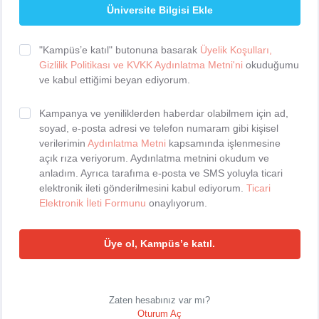
Üniversite Bilgisi Ekle
"Kampüs’e katıl" butonuna basarak
Üyelik Koşulları,
Gizlilik Politikası ve KVKK Aydınlatma Metni'ni
okuduğumu
ve kabul ettiğimi beyan ediyorum.
Kampanya ve yeniliklerden haberdar olabilmem için ad,
soyad, e-posta adresi ve telefon numaram gibi kişisel
verilerimin
Aydınlatma Metni
kapsamında işlenmesine
açık rıza veriyorum. Aydınlatma metnini okudum ve
anladım. Ayrıca tarafıma e-posta ve SMS yoluyla ticari
elektronik ileti gönderilmesini kabul ediyorum.
Ticari
Elektronik İleti Formunu
onaylıyorum.
Üye ol, Kampüs’e katıl.
Zaten hesabınız var mı?
Oturum Aç