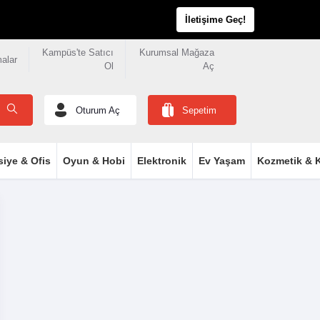
İletişime Geç!
Kampüs'te Satıcı
Kurumsal Mağaza
malar
Ol
Aç
Oturum Aç
Sepetim
siye & Ofis
Oyun & Hobi
Elektronik
Ev Yaşam
Kozmetik & K