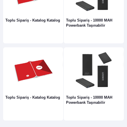
Toplu Sipariş - Katalog Katalog
Toplu Sipariş - 10000 MAH
Powerbank Taşınabilir
Toplu Sipariş - Katalog Katalog
Toplu Sipariş - 10000 MAH
Powerbank Taşınabilir