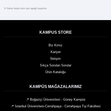
Daha fazla ürün için aşağı kaydırın
KAMPUS STORE
Biz Kimiz
Kariyer
İletişim
Sıkça Sorulan Sorular
Ürün Kataloğu
KAMPÜS MAĞAZALARIMIZ
📍 Boğaziçi Üniversitesi - Güney Kampüs
📍 İstanbul Üniversitesi-Cerrahpaşa - Cerrahpaşa Tıp Fakültesi