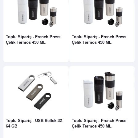
Toplu Sipariş - French Press
Toplu Sipariş - French Press
Çelik Termos 450 ML
Çelik Termos 450 ML
Toplu Sipariş - USB Bellek 32-
Toplu Sipariş - French Press
64 GB
Çelik Termos 450 ML