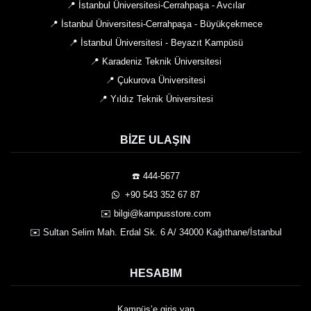
📍 İstanbul Üniversitesi-Cerrahpaşa - Avcılar
📍 İstanbul Üniversitesi-Cerrahpaşa - Büyükçekmece
📍 İstanbul Üniversitesi - Beyazıt Kampüsü
📍 Karadeniz Teknik Üniversitesi
📍 Çukurova Üniversitesi
📍 Yıldız Teknik Üniversitesi
BIZE ULAŞIN
☎️ 444-5677
️ +90 543 352 67 87
✉️ bilgi@kampusstore.com
✉️ Sultan Selim Mah. Erdal Sk. 6 A/ 34000 Kağıthane/İstanbul
HESABIM
Kampüs’e giriş yap