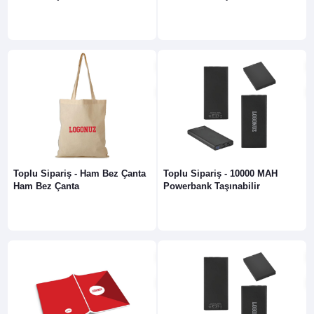
Toplu Sipariş - Ham Bez Çanta
Toplu Sipariş - 10000 MAH
Ham Bez Çanta
Powerbank Taşınabilir