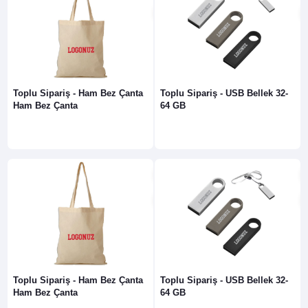
Toplu Sipariş - Ham Bez Çanta
Toplu Sipariş - USB Bellek 32-
Ham Bez Çanta
64 GB
Toplu Sipariş - Ham Bez Çanta
Toplu Sipariş - USB Bellek 32-
Ham Bez Çanta
64 GB