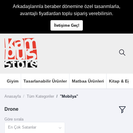
Arkadaşlarınla beraber dönemine özel tasarımlarla,
avantajlı fiyatlardan toplu sipariş verebilirsin.
İletişime Geç!
Giyim
Tasarlanabilir Ürünler
Matbaa Ürünleri
Kitap & Eği
Anasayfa
Tüm Kategoriler
"Mobilya"
Drone
Göre sırala
En Çok Satanlar