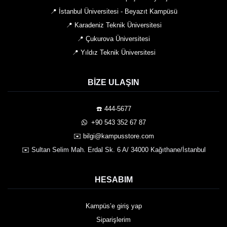
📍 İstanbul Üniversitesi - Beyazıt Kampüsü
📍 Karadeniz Teknik Üniversitesi
📍 Çukurova Üniversitesi
📍 Yıldız Teknik Üniversitesi
BIZE ULAŞIN
☎️ 444-5677
️ +90 543 352 67 87
✉️ bilgi@kampusstore.com
✉️ Sultan Selim Mah. Erdal Sk. 6 A/ 34000 Kağıthane/İstanbul
HESABIM
Kampüs’e giriş yap
Siparişlerim