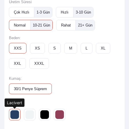
Üretim Süresi
Çok Hızlı
1-3 Gün
Hızlı
3-10 Gün
Normal
10-21 Gün
Rahat
21+ Gün
Beden:
XXS
XS
S
M
L
XL
XXL
XXXL
Kumaş:
30/1 Penye Süprem
Lacivert
Renk: