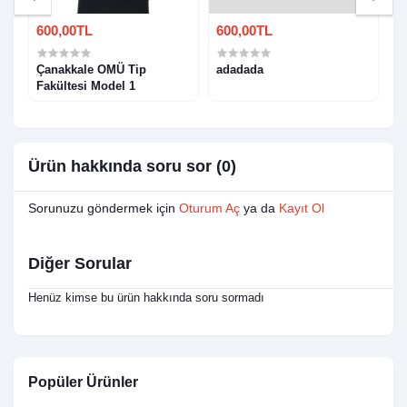
600,00TL
600,00TL
6
Çanakkale OMÜ Tip
adadada
Is
Fakültesi Model 1
C
N
F
Ürün hakkında soru sor (0)
Sorunuzu göndermek için
Oturum Aç
ya da
Kayıt Ol
Diğer Sorular
Henüz kimse bu ürün hakkında soru sormadı
Popüler Ürünler