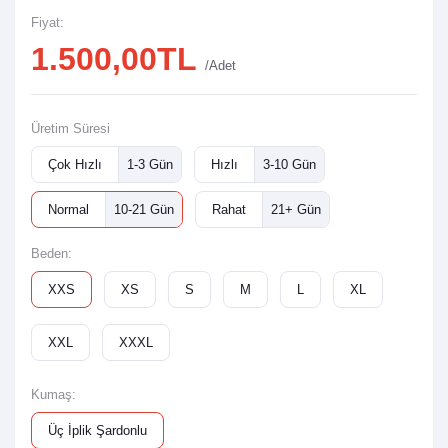
Fiyat:
1.500,00TL
/Adet
Üretim Süresi
Çok Hızlı
1-3 Gün
Hızlı
3-10 Gün
Normal
10-21 Gün
Rahat
21+ Gün
Beden:
XXS
XS
S
M
L
XL
XXL
XXXL
Kumaş:
Üç İplik Şardonlu