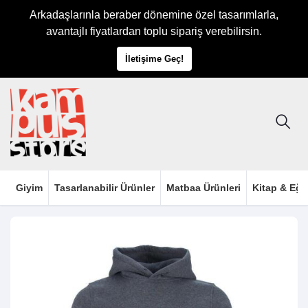
Arkadaşlarınla beraber dönemine özel tasarımlarla,
avantajlı fiyatlardan toplu sipariş verebilirsin.
İletişime Geç!
Giyim
Tasarlanabilir Ürünler
Matbaa Ürünleri
Kitap & Eği