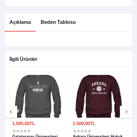
Açıklama
Beden Tablosu
İlgili Ürünler
1.500,00TL
1.500,00TL
1
Galatasaray Üniversitesi
Ankara Üniversitesi Hukuk
E