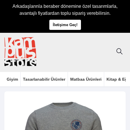
Arkadaşlarınla beraber dönemine özel tasarımlarla,
avantajlı fiyatlardan toplu sipariş verebilirsin.
İletişime Geç!
Giyim
Tasarlanabilir Ürünler
Matbaa Ürünleri
Kitap & Eği