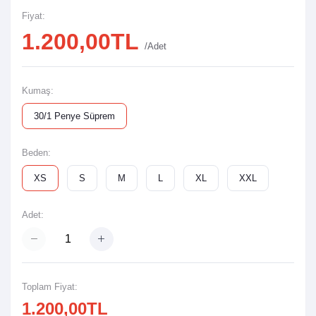
Fiyat:
1.200,00TL
/Adet
Kumaş:
30/1 Penye Süprem
Beden:
XS
S
M
L
XL
XXL
Adet:
Toplam Fiyat:
1.200,00TL