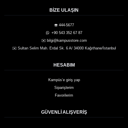
BIZE ULAŞIN
☎️ 444-5677
️ +90 543 352 67 87
✉️ bilgi@kampusstore.com
✉️ Sultan Selim Mah. Erdal Sk. 6 A/ 34000 Kağıthane/İstanbul
HESABIM
Kampüs’e giriş yap
Siparişlerim
Favorilerim
GÜVENLI ALIŞVERIŞ