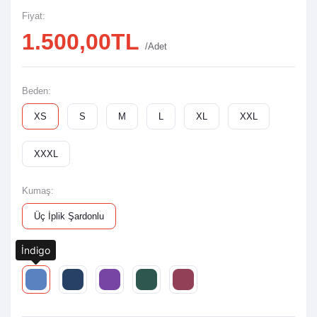
Fiyat:
1.500,00TL
/Adet
Beden:
XS
S
M
L
XL
XXL
XXXL
Kumaş:
Üç İplik Şardonlu
İndigo
Renk: