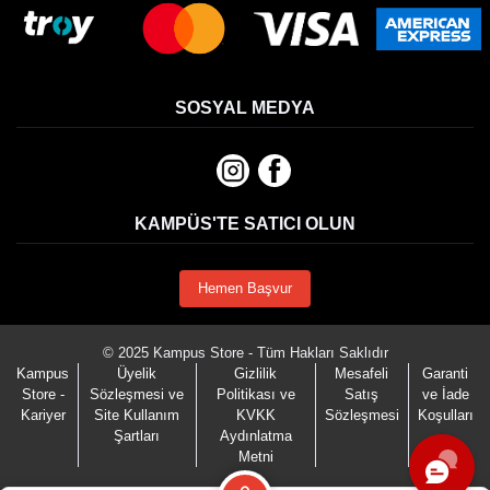
SOSYAL MEDYA
KAMPÜS'TE SATICI OLUN
Hemen Başvur
© 2025 Kampus Store - Tüm Hakları Saklıdır
Kampus
Üyelik
Gizlilik
Mesafeli
Garanti
Store -
Sözleşmesi ve
Politikası ve
Satış
ve İade
Kariyer
Site Kullanım
KVKK
Sözleşmesi
Koşulları
Şartları
Aydınlatma
Metni