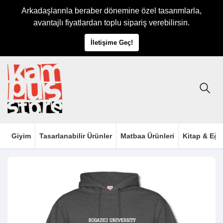
Arkadaşlarınla beraber dönemine özel tasarımlarla,
avantajlı fiyatlardan toplu sipariş verebilirsin.
İletişime Geç!
Giyim
Tasarlanabilir Ürünler
Matbaa Ürünleri
Kitap & Eği