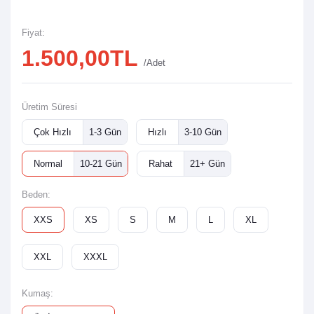
Fiyat:
1.500,00TL
/Adet
Üretim Süresi
Çok Hızlı
1-3 Gün
Hızlı
3-10 Gün
Normal
10-21 Gün
Rahat
21+ Gün
Beden:
XXS
XS
S
M
L
XL
XXL
XXXL
Kumaş: