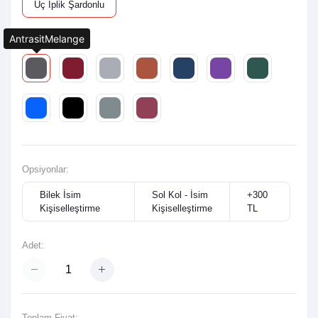
Üç İplik Şardonlu
AntrasitMelange
Renk:
Opsiyonlar:
Bilek İsim
Sol Kol - İsim
+300
Kişiselleştirme
Kişiselleştirme
TL
Adet:
Toplam Fiyat: