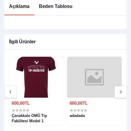
Açıklama
Beden Tablosu
İlgili Ürünler
600,00TL
600,00TL
6
T-
Çanakkale OMÜ Tip
adadada
Ç
Fakültesi Model 1
1