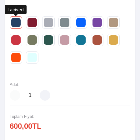
Lacivert
Renk:
Adet:
Toplam Fiyat:
600,00TL