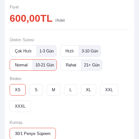
Fiyat:
600,00TL
/Adet
Üretim Süresi
Çok Hızlı
1-3 Gün
Hızlı
3-10 Gün
Normal
10-21 Gün
Rahat
21+ Gün
Beden:
XS
S
M
L
XL
XXL
XXXL
Kumaş:
30/1 Penye Süprem